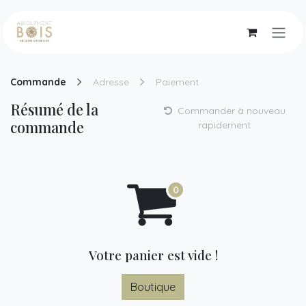
Se rendre au contenu
Commande
Adresse
Paiement
Résumé de la
Commander à nouveau
commande
rapidement
Votre panier est vide !
Boutique