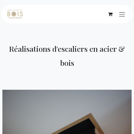
Se rendre au contenu
Réalisations​ d'escaliers en acier &
bois