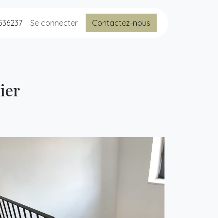
536237
Se connecter
Contactez-nous
ier