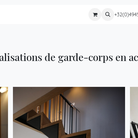
tion d'escaliers
Micro-scierie
Boutique
+32(0)494
alisations de garde-corps en ac